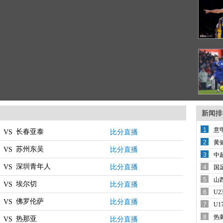
新闻排
1
意
长春亚泰
比分直播
VS
变
2
黄
苏州东吴
比分直播
VS
还
3
中
分
深圳青年人
比分直播
VS
4
国
哨
5
山
埃尔切
比分直播
VS
6
U
佛罗伦萨
比分直播
VS
7
U
胜
8
热
热那亚
比分直播
VS