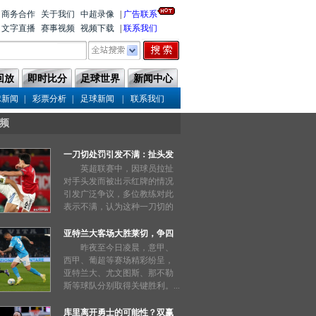
商务合作
关于我们
中超录像
|
广告联系
文字直播
赛事视频
视频下载
|
联系我们
回放
即时比分
足球世界
新闻中心
|
|
|
球新闻
彩票分析
足球新闻
联系我们
频
一刀切处罚引发不满：扯头发
也能被禁赛三场？
英超联赛中，因球员拉扯
对手头发而被出示红牌的情况
引发广泛争议，多位教练对此
表示不满，认为这种一刀切的
处罚过于严厉。...
亚特兰大客场大胜莱切，争四
形势明朗
昨夜至今日凌晨，意甲、
西甲、葡超等赛场精彩纷呈，
亚特兰大、尤文图斯、那不勒
斯等球队分别取得关键胜利。...
库里离开勇士的可能性？双赢