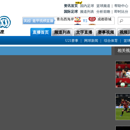
资讯首
页
国内足球
篮球频道
|
帮助中心
国际足球
频道列表
分析前瞻
|
即时比分
青岛西海岸
成都蓉城
云南玉昆
上海海港
直播首页
频道列表
文字直播
赛事视频
视频
河南队
青岛海牛
|
|
|
U21赛事
网球新闻
综合体育
篮
北京国安
辽宁铁人
上海申花
天津津门虎
相关视
重庆铜梁龙
浙江队