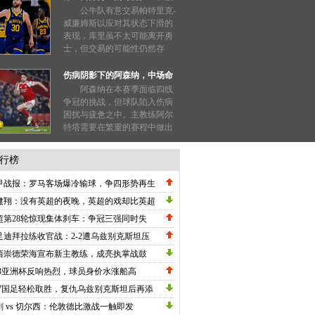
局面值得探讨！
公牛队有意交易帕特里克-
威廉姆斯以应对其状态下滑的
表现，库里虽不太可能离开勇
士，但交易的可能性仍然存
在；...
伤病阴影下的阿森纳，中场命
脉赖斯至关重要
阿森纳在本赛季面临四线
争冠的挑战，但球队陷入伤病
困扰与疲惫之中。主教练阿尔
特塔需要在繁重的赛程中做出
明智的选择，专注于英超和欧
冠，以避免重蹈覆辙。...
行榜
甲战报：罗马客场爆冷输球，争四形势再生
数，劳塔罗刷新纪录国米高歌猛进！
健翔：没有英超的夜晚，英超的戏却比英超
英超！
超第28轮惊现集体刹车：争冠三强同时失
，保级区上演惊天逆转
足迪拜拉练收官战：2-2遭乌兹别克斯坦压
绝平，邵佳一执教初现战术雏形
西崇德荣海宣布新主教练，成亮执掌战鼓
23亚洲杯反响热烈，球员身价水涨船高
17国足轻松取胜，复仇乌兹别克斯坦后再添
利
刺 vs 切尔西：伦敦德比激战一触即发