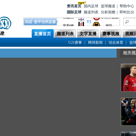
资讯首
页
国内足球
篮球频道
|
帮助中心
国际足球
频道列表
分析前瞻
|
即时比分
水晶宫
布伦特福德
富勒姆
狼队
利物浦
阿斯顿维拉
直播首页
频道列表
文字直播
赛事视频
视频
曼城
伯恩茅斯
|
|
|
U21赛事
网球新闻
综合体育
篮
布莱顿
利兹联
相关视
伯恩利
阿森纳