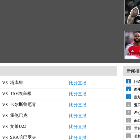
新闻排
1
阿
会
塔库里
比分直播
VS
2
西
TSV埃辛根
比分直播
VS
3
殷
卡尔斯鲁厄青年队
比分直播
VS
4
亚
5
希
霍伦巴克
比分直播
VS
6
面
文莱U23
比分直播
VS
7
重
8
樊
SKA哈巴罗夫斯克
比分直播
VS