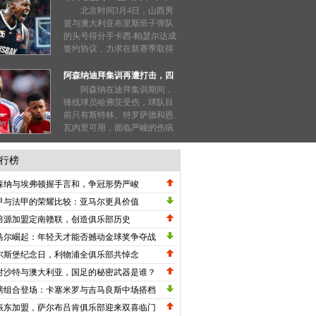
结果仍充满变数，敬请期待官
CBA赛季新高！
北京时间3月4日，山西男
方揭晓。...
篮与澳大利亚布里斯班子弹队
的头号得分手卡西-帕瑟尔达成
签约协议，力求在新赛季取得
更好成绩。面对当前外援组合
的表现，帕瑟尔的加入引发外
阿森纳迪拜集训再遭打击，四
界期待，能否改变球队现状值
员大将伤缺！
阿森纳在迪拜集训期间，
得关注。...
锋线球员哈弗茨受伤，球队目
前只有斯特林、特罗萨德和恩
瓦内里可用，面临严峻的伤病
困扰。同时，冬季转会窗口未
能引入新援，距离英超榜首利
行榜
物浦还落后6分，前景堪忧。...
森纳与埃弗顿握手言和，争冠形势严峻
甲与法甲的荣耀比较：亚马尔更具价值
培源加盟定南赣联，创造俱乐部历史
马尔崛起：年轻天才能否撼动金球奖争夺战
尔斯堡纪念日，利物浦全俱乐部共悼念
对沙特与澳大利亚，国足的秘密武器是谁？
磅组合登场：卡塞米罗与吉马良斯中场搭档
振东加盟，萨尔布吕肯俱乐部迎来双喜临门