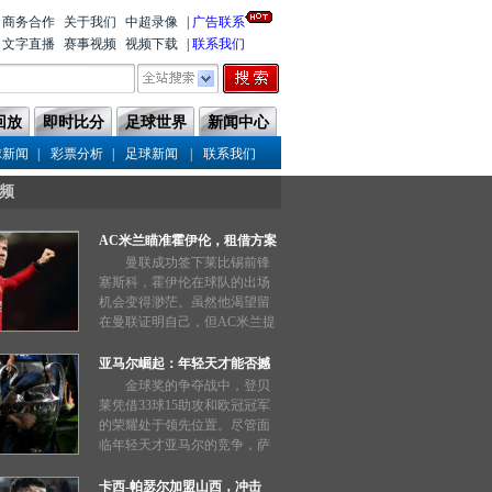
商务合作
关于我们
中超录像
|
广告联系
文字直播
赛事视频
视频下载
|
联系我们
回放
即时比分
足球世界
新闻中心
|
|
|
球新闻
彩票分析
足球新闻
联系我们
频
AC米兰瞄准霍伊伦，租借方案
已浮出水面
曼联成功签下莱比锡前锋
塞斯科，霍伊伦在球队的出场
机会变得渺茫。虽然他渴望留
在曼联证明自己，但AC米兰提
出的“租借+买断”方案吸引了关
注。霍伊伦在曼联的表现平
亚马尔崛起：年轻天才能否撼
平，意甲或为他提供重回状态
动金球奖争夺战
金球奖的争夺战中，登贝
的机会。...
莱凭借33球15助攻和欧冠冠军
的荣耀处于领先位置。尽管面
临年轻天才亚马尔的竞争，萨
拉赫和姆巴佩因团队荣誉缺失
而处于劣势。年度评选的最终
卡西-帕瑟尔加盟山西，冲击